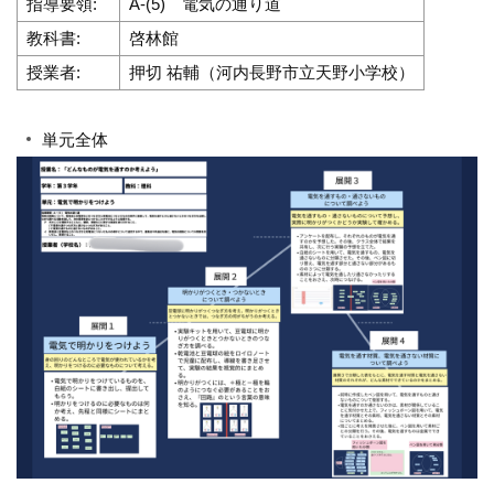
指導要領:
A-(5) 電気の通り道
教科書:
啓林館
授業者:
押切 祐輔（河内長野市立天野小学校）
単元全体