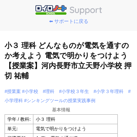
⬅️ サポートに戻る
小３ 理科 どんなものが電気を通すの
か考えよう 電気で明かりをつけよう
【授業案】河内長野市立天野小学校 押
切 祐輔
#授業案
#小学校
#理科
#小学校３年生
#小学３年理科
#
小学理科
#シンキングツールの授業実践事例
基本情報
学年 / 教科:
小３ 理科
単元:
電気で明かりをつけよう