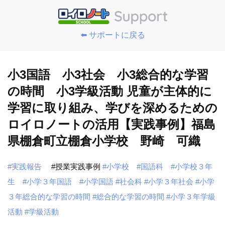
⬅️ サポートに戻る
小3国語 小3社会 小3総合的な学習
の時間 小3学級活動 児童が主体的に
学習に取り組み、学びを深めるための
ロイロノートの活用【実践事例】福島
県棚倉町立棚倉小学校 野崎 可織
#実践報告
#授業実践事例
#小学校
#国語科
#小学校３年
生
#小学３年国語
#小学国語
#社会科
#小学３年社会
#小学
３年総合的な学習の時間
#総合的な学習の時間
#小学３年学級
活動
#学級活動