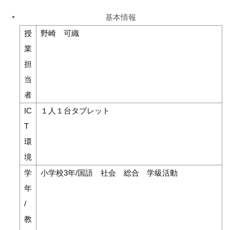
基本情報
授
野崎 可織
業
担
当
者
IC
１人１台タブレット
T
環
境
学
小学校3年/国語 社会 総合 学級活動
年
/
教