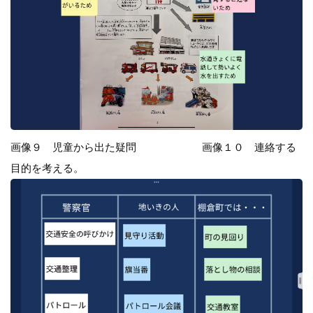
画像９ 児童から出た疑問 画像１０ 連絡する
目的を考える。