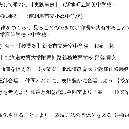
工夫して歌おう【実践事例】（新地町立尚英中学校）
【実践事例】（南相馬市立小高中学校）
た旋律をつくろう 見ることのできない抑揚を共有するこ
学高等学校・中学校）
う 魔王 【授業案】新潟市立岩室中学校 和泉 拓
5【授業案】北海道教育大学附属釧路義務教育学校 齊藤 貴文
楽の価値を捉える− 【授業案】北海道教育大学附属釧路義務
三部合唱） 仲間とともに、表情豊かに合唱しよう 【授
つきを考えよう 和声と創意の試み四季より「春」 【授業
可視化させることにより，表現方法の具体化を図る【実践