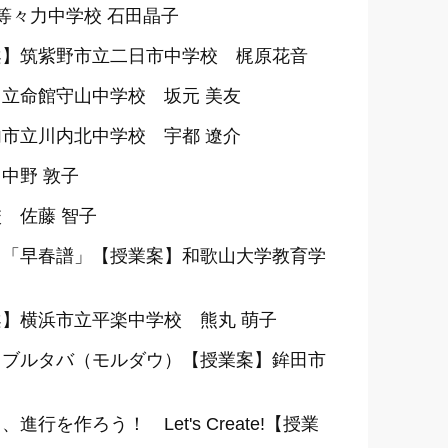
等々力中学校 石田晶子
案】筑紫野市立二日市中学校 梶原花音
立命館守山中学校 坂元 美友
市立川内北中学校 宇都 遼介
中野 敦子
 佐藤 智子
 「早春譜」【授業案】和歌山大学教育学
】横浜市立平楽中学校 熊丸 萌子
 ブルタバ（モルダウ）【授業案】鉾田市
ろう！ Let's Create!【授業