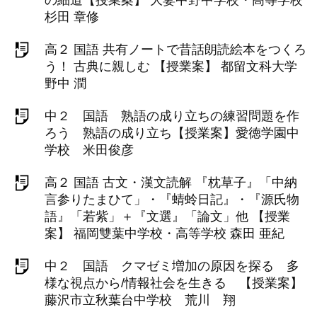
杉田 章修
高２ 国語 共有ノートで昔話朗読絵本をつくろ
う！ 古典に親しむ 【授業案】 都留文科大学
野中 潤
中２ 国語 熟語の成り立ちの練習問題を作
ろう 熟語の成り立ち【授業案】愛徳学園中
学校 米田俊彦
高２ 国語 古文・漢文読解 『枕草子』「中納
言参りたまひて」・『蜻蛉日記』・『源氏物
語』「若紫」＋『文選』「論文」他 【授業
案】 福岡雙葉中学校・高等学校 森田 亜紀
中２ 国語 クマゼミ増加の原因を探る 多
様な視点から/情報社会を生きる 【授業案】
藤沢市立秋葉台中学校 荒川 翔