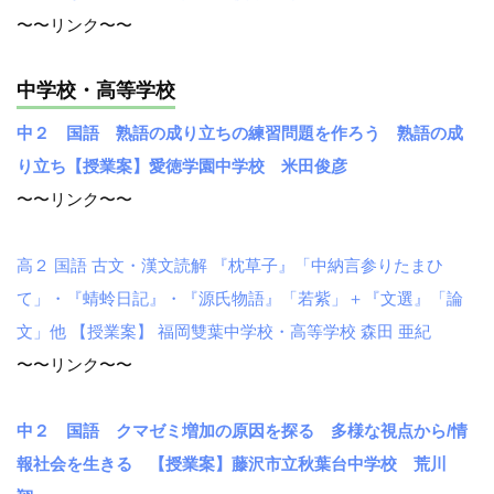
〜〜リンク〜〜
中学校・高等学校
中２ 国語 熟語の成り立ちの練習問題を作ろう 熟語の成
り立ち【授業案】愛徳学園中学校 米田俊彦
〜〜リンク〜〜
高２ 国語 古文・漢文読解 『枕草子』「中納言参りたまひ
て」・『蜻蛉日記』・『源氏物語』「若紫」＋『文選』「論
文」他 【授業案】 福岡雙葉中学校・高等学校 森田 亜紀
〜〜リンク〜〜
中２ 国語 クマゼミ増加の原因を探る 多様な視点から/情
報社会を生きる 【授業案】藤沢市立秋葉台中学校 荒川