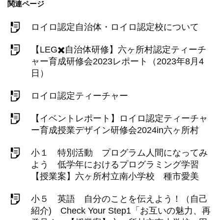
関連ページ
ロイロ認定自治体・ロイロ認定校について
【LEG✖️自治体研修】六ヶ所村認定ティーチ
ャー育成研修会2023レポート（2023年8月4
日）
ロイロ認定ティーチャー
【イベントレポート】ロイロ認定ティーチャ
ー育成授業デザイン研修会2024in六ヶ所村
小１ 特別活動 プログラム人間になってみ
よう 低学年におけるプログラミング学習
【授業案】六ヶ所村立南小学校 種市愛美
小５ 英語 自分のことを伝えよう！（自己
紹介) Check Your Step1「お互いの魅力、再