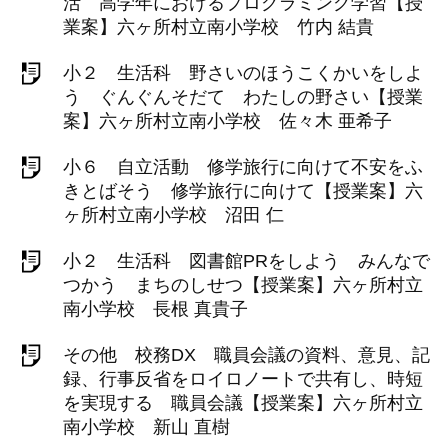
活 高学年におけるプログラミング学習【授
業案】六ヶ所村立南小学校 竹内 結貴
小２ 生活科 野さいのほうこくかいをしよ
う ぐんぐんそだて わたしの野さい【授業
案】六ヶ所村立南小学校 佐々木 亜希子
小６ 自立活動 修学旅行に向けて不安をふ
きとばそう 修学旅行に向けて【授業案】六
ヶ所村立南小学校 沼田 仁
小２ 生活科 図書館PRをしよう みんなで
つかう まちのしせつ【授業案】六ヶ所村立
南小学校 長根 真貴子
その他 校務DX 職員会議の資料、意見、記
録、行事反省をロイロノートで共有し、時短
を実現する 職員会議【授業案】六ヶ所村立
南小学校 新山 直樹