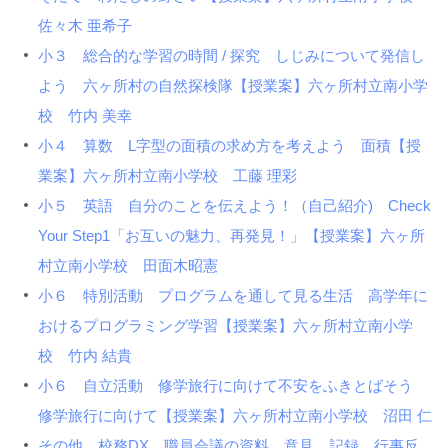
佐々木 亜希子
小３ 総合的な学習の時間 / 探究 しじみについて発信し
よう 六ヶ所村の自然探検隊【授業案】六ヶ所村立南小学
校 竹内 美幸
小４ 算数 L字型の面積の求め方を考えよう 面積【授
業案】六ヶ所村立南小学校 工藤 理彩
小５ 英語 自分のことを伝えよう！（自己紹介) Check
Your Step1「お互いの魅力、再発見！」【授業案】六ヶ所
村立南小学校 田面木昭憲
小６ 特別活動 プログラムを通して見る生活 高学年に
おけるプログラミング学習【授業案】六ヶ所村立南小学
校 竹内 結貴
小６ 自立活動 修学旅行に向けて不安をふきとばそう
修学旅行に向けて【授業案】六ヶ所村立南小学校 沼田 仁
その他 校務DX 職員会議の資料、意見、記録、行事反