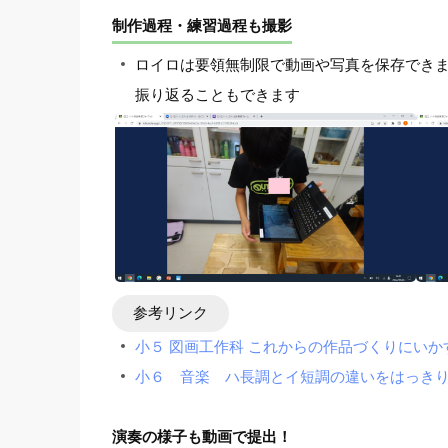
制作過程・練習過程も撮影
ロイロは要領無制限で動画や写真を保存でき
振り返ることもできます
参考リンク
小５ 図画工作科 これからの作品づくりにい
小６ 音楽 ハ長調とイ短調の違いをはっきり
演奏の様子も動画で提出！