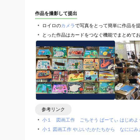
作品を撮影して提出
ロイロの
カメラ
で写真をとって簡単に作品を
とった作品はカードをつなぐ機能でまとめて
参考リンク
小１ 図画工作 ごちそう ぱーてぃ はじめ
小１ 図画工作 やぶいたかたちから なにに