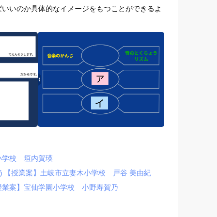
ばいいのか具体的なイメージをもつことができるよ
小学校 垣内賀瑛
う【授業案】土岐市立妻木小学校 戸谷 美由紀
授業案】宝仙学園小学校 小野寿賀乃