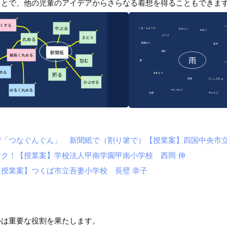
ことで、他の児童のアイデアからさらなる着想を得ることもできま
「つなぐんぐん」 新聞紙で（割り箸で）【授業案】四国中央市立
ク！【授業案】学校法人甲南学園甲南小学校 西岡 伸
授業案】つくば市立吾妻小学校 長壁 幸子
ルは重要な役割を果たします。