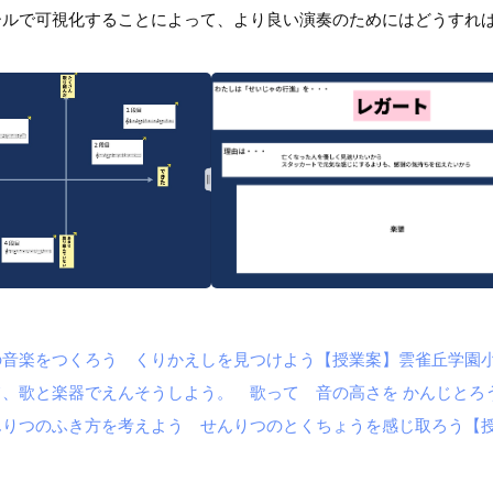
ールで可視化することによって、より良い演奏のためにはどうすれ
の音楽をつくろう くりかえしを見つけよう【授業案】雲雀丘学園
、歌と楽器でえんそうしよう。 歌って 音の高さを かんじとろ
んりつのふき方を考えよう せんりつのとくちょうを感じ取ろう【