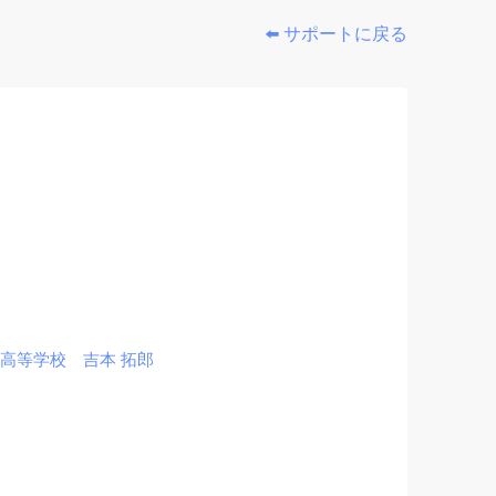
⬅️ サポートに戻る
高等学校 吉本 拓郎