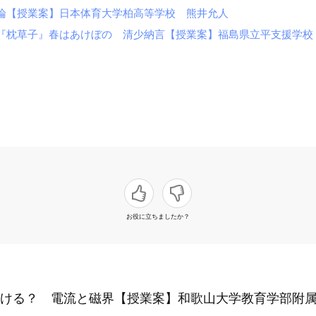
論【授業案】日本体育大学柏高等学校 熊井允人
『枕草子』春はあけぼの 清少納言【授業案】福島県立平支援学校
お役に立ちましたか？
続ける？ 電流と磁界【授業案】和歌山大学教育学部附