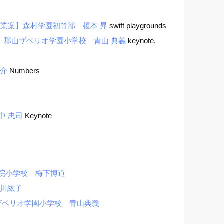
授業案】森村学園初等部 榎本 昇
swift playgrounds
】郡山ザベリオ学園小学校 青山 典義
keynote,
亮介
Numbers
田中 忠司
Keynote
院小学校 梅下博道
堀川紘子
ザベリオ学園小学校 青山典義