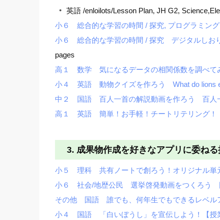
英語
/enloilots/Lesson Plan, JH G2, Science,El
小６ 総合的な学習の時間 / 探究, プログラ
小６ 総合的な学習の時間 / 探究 デジタルし
pages
高１ 数学 気になるデータの相関係数を調べて
小４ 英語 動物クイズを作ろう What do lio
中２ 国語 百人一首の解説動画を作ろう 百人
高１ 英語 簡単！お手軽！チートリテリング！ Unit 7
3. 成果物作成を好きなアプリに委ね
小５ 理科 共有ノートで創ろう！オリジナル単
小６ 社会/地歴公民 選挙啓発動画をつくろう
その他 国語 誰でも、何年生でもできるレベル
小４ 国語 「白いぼうし」を宣伝しよう！【授