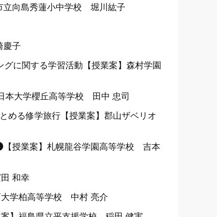
市立向島秀蓮小中学校 堀川紘子
崎慶子
ミングに関する学習活動【授業案】森村学園
授業案】日本大学櫻丘高等学校 田中 忠司
まとめる修学旅行【授業案】郡山ザベリオ
❶【授業案】札幌龍谷学園高等学校 吉本
田 和幸
大学柏高等学校 中村 亮介
案】福島県立平支援学校 稲田 健実