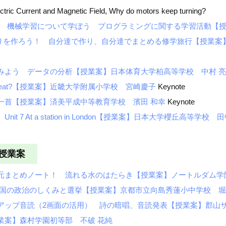
ectric Current and Magnetic Field, Why do motors keep turning?
ミング 機械学習について学ぼう プログラミングに関する学習活動【
おりを作ろう！ 自分達で作り、自分達でまとめる修学旅行【授業案
みよう データの分析【授業案】日本体育大学柏高等学校 中村 
ns eat?【授業案】近畿大学附属小学校 宮崎慶子
Keynote
一首【授業案】済美平成中等教育学校 濱田 和幸
Keynote
 At a station in London【授業案】日本大学櫻丘高等学校 
る授業案
元まとめノート！ 流れる水のはたらき【授業案】ノートルダム学
 国の政治のしくみと選挙【授業案】京都市立向島秀蓮小中学校 
アップ音読（2画面の活用） 詩の暗唱、音読発表【授業案】郡山
業案】森村学園初等部 不破 花純