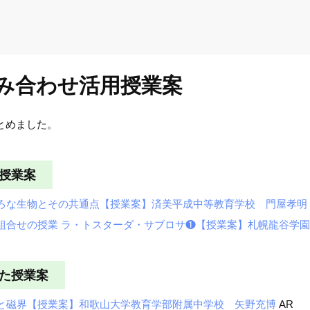
組み合わせ活用授業案
とめました。
た授業案
ろな生物とその共通点【授業案】済美平成中等教育学校 門屋孝明
組合せの授業 ラ・トスターダ・サブロサ❶【授業案】札幌龍谷学園
した授業案
と磁界【授業案】和歌山大学教育学部附属中学校 矢野充博
AR