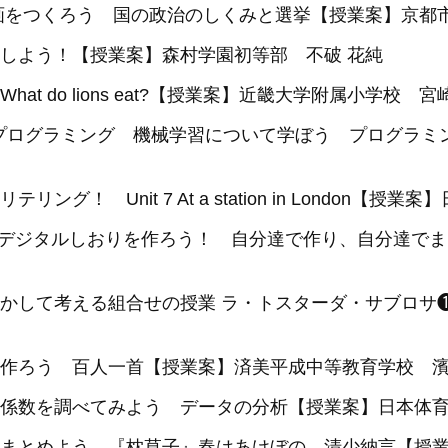
画をつくろう 国の政治のしくみと選挙【授業案】京都
しよう！【授業案】森村学園初等部 不破 花純
t do lions eat?【授業案】近畿大学附属小学校 宮
究, プログラミング 機械学習について学ぼう プログラ
グ！ Unit 7 At a station in London【
究 デジタルしおりを作ろう！ 自分達で作り、自分達で
かして考える組合せの授業 ラ・トスターダ・サブロサ
作ろう 百人一首【授業案】済美平成中等教育学校 濱
係数を調べてみよう データの分析【授業案】日本体育
まとめよう 『枕草子』春はあけぼの 清少納言【授業