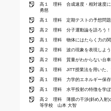
高１ 理科 合成速度・相対速度に
勇慈
高１ 理科 定期テストの予想問題
高２ 理科 分子運動論を語ろう！
高１ 理科 物体にはたらく力の関
高２ 理科 波の現象を表現しよう
高２ 理科 質量がわからない台車
高１ 理科 JiTT授業法を用い
高１ 理科 力学的エネルギー保存
高１ 理科 水平投射の特徴を学ぼ
高２ 理科 薄膜の干渉(斜め入射
等学校 山本 大智