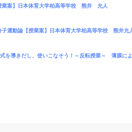
授業案】日本体育大学柏高等学校 熊井 允人
分子運動論【授業案】日本体育大学柏高等学校 熊井允
件式を導きだし、使いこなそう！～反転授業～ 薄膜に