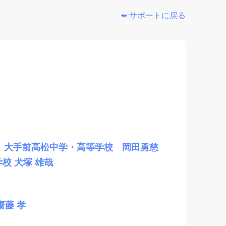
⬅️ サポートに戻る
】大手前高松中学・高等学校 岡田勇慈
校 犬塚 雄哉
齋藤 孝