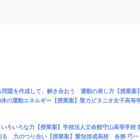
る問題を作成して、解き合おう 運動の表し方【授業案
物体の運動エネルギー【授業案】聖カピタニオ女子高等学
 いろいろな力【授業案】学校法人立命館守山高等学校 
知る 力のつり合い【授業案】愛知啓成高校 各務 巧一