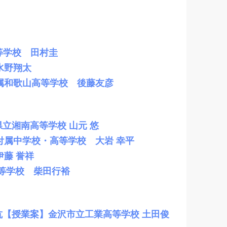
等学校 田村圭
水野翔太
属和歌山高等学校 後藤友彦
立湘南高等学校 山元 悠
属中学校・高等学校 大岩 幸平
藤 誉祥
等学校 柴田行裕
抗【授業案】金沢市立工業高等学校 土田俊