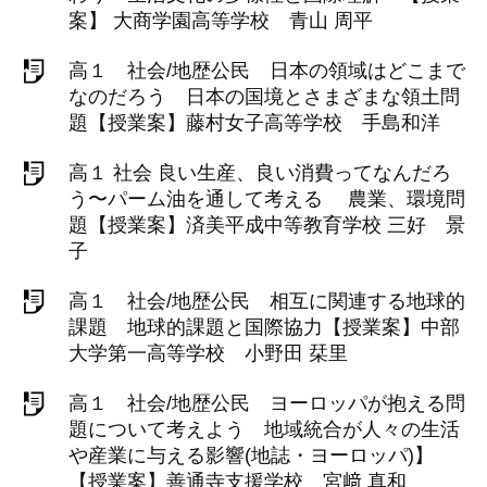
案】 大商学園高等学校 青山 周平
高１ 社会/地歴公民 日本の領域はどこまで
なのだろう 日本の国境とさまざまな領土問
題【授業案】藤村女子高等学校 手島和洋
高１ 社会 良い生産、良い消費ってなんだろ
う〜パーム油を通して考える 農業、環境問
題【授業案】済美平成中等教育学校 三好 景
子
高１ 社会/地歴公民 相互に関連する地球的
課題 地球的課題と国際協力【授業案】中部
大学第一高等学校 小野田 栞里
高１ 社会/地歴公民 ヨーロッパが抱える問
題について考えよう 地域統合が人々の生活
や産業に与える影響(地誌・ヨーロッパ)】
【授業案】善通寺支援学校 宮﨑 真和