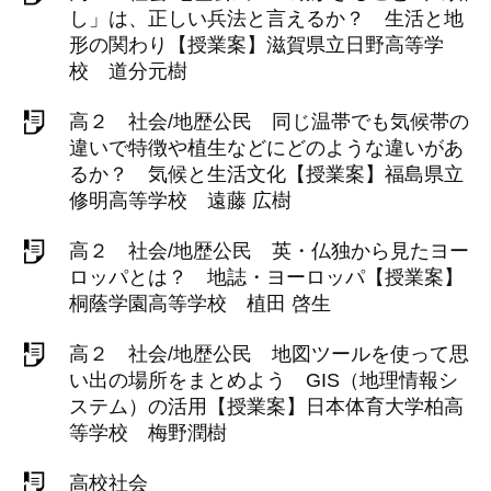
し」は、正しい兵法と言えるか？ 生活と地
形の関わり【授業案】滋賀県立日野高等学
校 道分元樹
高２ 社会/地歴公民 同じ温帯でも気候帯の
違いで特徴や植生などにどのような違いがあ
るか？ 気候と生活文化【授業案】福島県立
修明高等学校 遠藤 広樹
高２ 社会/地歴公民 英・仏独から見たヨー
ロッパとは？ 地誌・ヨーロッパ【授業案】
桐蔭学園高等学校 植田 啓生
高２ 社会/地歴公民 地図ツールを使って思
い出の場所をまとめよう GIS（地理情報シ
ステム）の活用【授業案】日本体育大学柏高
等学校 梅野潤樹
高校社会