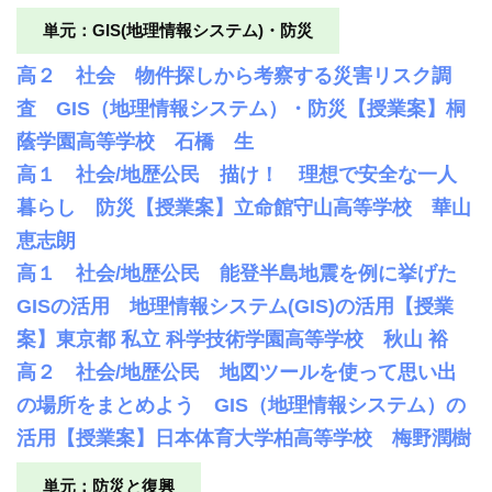
単元：GIS(地理情報システム)・防災
高２ 社会 物件探しから考察する災害リスク調
査 GIS（地理情報システム）・防災【授業案】桐
蔭学園高等学校 石橋 生
高１ 社会/地歴公民 描け！ 理想で安全な一人
暮らし 防災【授業案】立命館守山高等学校 華山
恵志朗
高１ 社会/地歴公民 能登半島地震を例に挙げた
GISの活用 地理情報システム(GIS)の活用【授業
案】東京都 私立 科学技術学園高等学校 秋山 裕
高２ 社会/地歴公民 地図ツールを使って思い出
の場所をまとめよう GIS（地理情報システム）の
活用【授業案】日本体育大学柏高等学校 梅野潤樹
単元：防災と復興