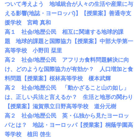
ついて考えよう 地域統合が人々の生活や産業に与
える影響(地誌・ヨーロッパ)】【授業案】善通寺支
援学校 宮﨑 真和
高１ 社会/地歴公民 相互に関連する地球的課
題 地球的課題と国際協力【授業案】中部大学第一
高等学校 小野田 栞里
高２ 社会/地歴公民 アフリカ食料問題解決に向
け、どのような国際協力が有効か？ 人口増加と食
料問題【授業案】桜林高等学校 榎本武輝
高２ 社会/地歴公民 「動かざること山の如し」
は、正しい兵法と言えるか？ 生活と地形の関わり
【授業案】滋賀県立日野高等学校 道分元樹
高２ 社会/地歴公民 英・仏独から見たヨーロッ
パとは？ 地誌・ヨーロッパ【授業案】桐蔭学園高
等学校 植田 啓生