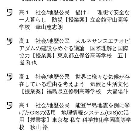
高１ 社会/地歴公民 描け！ 理想で安全な
一人暮らし 防災【授業案】立命館守山高等
学校 華山恵志朗
高１ 社会/地歴公民 大ルネサンスエチオピ
アダムの建設をめぐる議論 国際理解と国際
協力【授業案】東京都立保谷高等学校 五十
嵐 和也
高１ 社会/地歴公民 世界に様々な気候が存
在している理由を考えよう 気候と生活文化
【授業案】福島県立修明高等学校 大畠陽斗
高１ 社会/地歴公民 能登半島地震を例に挙
げたGISの活用 地理情報システム(GIS)の活
用【授業案】東京都 私立 科学技術学園高等学
校 秋山 裕