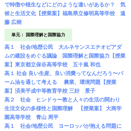
で特徴や植生などにどのような違いがあるか？ 気
候と生活文化【授業案】福島県立修明高等学校 遠
藤 広樹
単元： 国際理解と国際協力
高１ 社会/地歴公民 大ルネサンスエチオピアダ
ムの建設をめぐる議論 国際理解と国際協力【授業
案】東京都立保谷高等学校 五十嵐 和也
高１ 社会 良い生産、良い消費ってなんだろう〜パ
ーム油を通して考える 農業、環境問題【授業
案】済美平成中等教育学校 三好 景子
高２ 社会 ヒンドゥー教と人々の生活の関わり
生活文化の多様性と国際理解 【授業案】 大商学
園高等学校 青山 周平
高１ 社会/地歴公民 ヨーロッパが抱える問題に