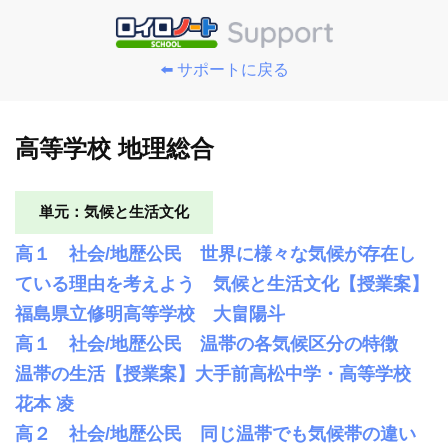
⬅️ サポートに戻る
高等学校 地理総合
単元：気候と生活文化
高１ 社会/地歴公民 世界に様々な気候が存在し
ている理由を考えよう 気候と生活文化【授業案】
福島県立修明高等学校 大畠陽斗
高１ 社会/地歴公民 温帯の各気候区分の特徴
温帯の生活【授業案】大手前高松中学・高等学校
花本 凌
高２ 社会/地歴公民 同じ温帯でも気候帯の違い