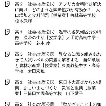
高２ 社会/地歴公民 アフリカ食料問題解決
に向け、どのような国際協力が有効か？ 人
口増加と食料問題【授業案】桜林高等学校
榎本武輝
高１ 社会/地歴公民 温帯の各気候区分の特
徴 温帯の生活【授業案】大手前高松中学・
高等学校 花本 凌
高３ 社会/地歴公民 異なる知識を組みあわ
せて入試レベルの問題を解答する 自然環境
と農林水産業【授業案】東奥義塾中学・高等
学校 太田宏暁
高１ 社会/地歴公民 東日本大震災からの復
興、新しいまちづくり 災害と復興【授業
案】三輪田学園高等学校 山下愛子
高２ 社会/地歴公民 「動かざること山の如