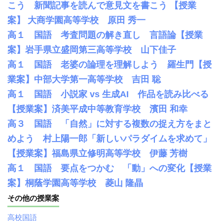
こう 新聞記事を読んで意見文を書こう 【授業
案】 大商学園高等学校 原田 秀一
高１ 国語 考査問題の解き直し 言語論【授業
案】岩手県立盛岡第三高等学校 山下佳子
高１ 国語 老婆の論理を理解しよう 羅生門【授
業案】中部大学第一高等学校 吉田 聡
高１ 国語 小説家 vs 生成AI 作品を読み比べる
【授業案】済美平成中等教育学校 濱田 和幸
高３ 国語 「自然」に対する複数の捉え方をまと
めよう 村上陽一郎「新しいパラダイムを求めて」
【授業案】福島県立修明高等学校 伊藤 芳樹
高１ 国語 要点をつかむ 「動」への変化【授業
案】桐蔭学園高等学校 菱山 隆晶
その他の授業案
高校国語