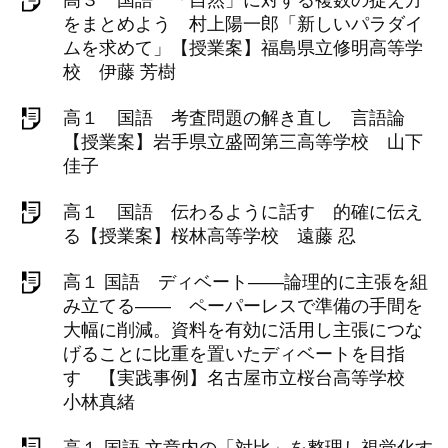
高３ 国語 「自然」に対する複数の捉え方
をまとめよう 村上陽一郎「新しいパラダイ
ムを求めて」【授業案】福島県立修明高等学
校 伊藤 芳樹
高１ 国語 考査問題の解き直し 言語論
【授業案】岩手県立盛岡第三高等学校 山下
佳子
高１ 国語 伝わるように話す 的確に伝え
る【授業案】桜林高等学校 遠藤 忍
高１ 国語 ディベート――論理的に主張を組
み立てる―― ペーパーレスで準備の手間を
大幅に削減。資料を有効に活用し主張につな
げることに比重を置いたディベートを目指
す 【実践事例】名古屋市立桜台高等学校
小林真緒