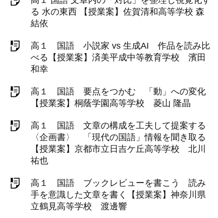
高１ 国語 文章内の「対比」を整理し視覚化す
る 水の東西 【授業案】佐賀清和高等学校 森
結依
高１ 国語 小説家 vs 生成AI 作品を読み比
べる【授業案】済美平成中等教育学校 濱田
和幸
高１ 国語 要点をつかむ 「動」への変化
【授業案】桐蔭学園高等学校 菱山 隆晶
高１ 国語 文章の構成を工夫して提案する
〈企画書〉 「現代の国語」情報を聞き取る
【授業案】京都市立日吉ケ丘高等学校 北川
祐也
高１ 国語 ブックレビューを書こう 読み
手を意識した文章を書く【授業案】神奈川県
立鶴見高等学校 渡邊響