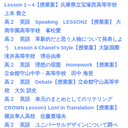
Lesson 1～4【授業案】兵庫県立宝塚西高等学校
上本 善之
高２ 英語 Speaking LESSON2 【授業案】 大
商学園高等学校 峯松愛
高２ 英語 革新的だと思う人物について発表しよ
う Lesson 4 Chanel's Style【授業案】大阪国際
滝井高等学校 堺谷由希
高２ 英語 理想の宿題 Homework 【授業案】
立命館守山中学・高等学校 田中 海登
高２ 英語 Debate【授業案】立命館守山高等学
校 大矢 訓史
高２ 英語 単元のまとめとしてのリテリング
CROWN Lesson1 Lost in Translation【授業案】
横浜隼人高校 佐藤貴瑞央
高２ 英語 ユニバーサルデザインについて調べ