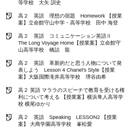
等学校 大矢 訓史
高２ 英語 理想の宿題 Homework 【授業
案】立命館守山中学・高等学校 田中 海登
高２ 英語 コミュニケーション英語Ⅱ
The Long Voyage Home【授業案】立命館守
山高等学校 橋詰 龍
高２ 英語 革新的だと思う人物について発
表しよう Lesson 4 Chanel's Style【授業
案】大阪国際滝井高等学校 堺谷由希
高２ 英語 マララのスピーチで教育を受ける権
利について考える 【授業案】横浜隼人高等学
校 横尾ゆかり
高２ 英語 Speaking LESSON2 【授業
案】 大商学園高等学校 峯松愛