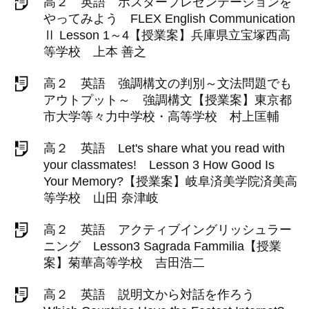
高２ 英語 ポスタープレゼンテーションを
やってみよう FLEX English Communication
Ⅱ Lesson 1～4【授業案】兵庫県立宝塚西高
等学校 上本 善之
高２ 英語 強調構文の判別～文法問題でも
アウトプット～ 強調構文【授業案】東京都
市大学等々力中学校・高等学校 村上匡輔
高２ 英語 Let's share what you read with
your classmates! Lesson 3 How Good Is
Your Memory?【授業案】岐阜済美学院済美高
等学校 山田 奈津岐
高２ 英語 アクティブイングリッシュラー
ニング Lesson3 Sagrada Fammilia【授業
案】菊華高等学校 吉田浩二
高２ 英語 説明文から対話を作ろう