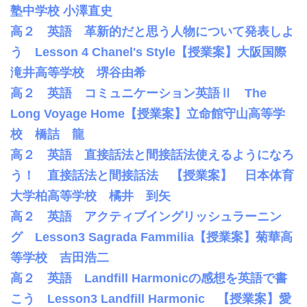
塾中学校 小澤直史
高２ 英語 革新的だと思う人物について発表しよ
う Lesson 4 Chanel's Style【授業案】大阪国際
滝井高等学校 堺谷由希
高２ 英語 コミュニケーション英語Ⅱ The
Long Voyage Home【授業案】立命館守山高等学
校 橋詰 龍
高２ 英語 直接話法と間接話法使えるようになろ
う！ 直接話法と間接話法 【授業案】 日本体育
大学柏高等学校 橘井 到矢
高２ 英語 アクティブイングリッシュラーニン
グ Lesson3 Sagrada Fammilia【授業案】菊華高
等学校 吉田浩二
高２ 英語 Landfill Harmonicの感想を英語で書
こう Lesson3 Landfill Harmonic 【授業案】愛