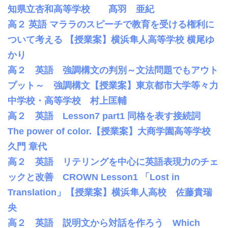
知県立杏和高等学校 髙羽 亜紀
高２ 英語 マララのスピーチで教育を受ける権利に
ついて考える 【授業案】横浜隼人高等学校 横尾ゆ
かり
高２ 英語 強調構文の判別～文法問題でもアウト
プット～ 強調構文【授業案】東京都市大学等々力
中学校・高等学校 村上匡輔
高２ 英語 Lesson7 part1 同格を表す接続詞
The power of color.【授業案】大商学園高等学校
久門 章代
高２ 英語 リテリングを中心に英語表現力のチェ
ックと改善 CROWN Lesson1 「Lost in
Translation」【授業案】横浜隼人高校 佐藤貴瑞
央
高２ 英語 説明文から対話を作ろう Which