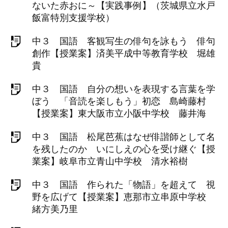
ないた赤おに～【実践事例】（茨城県立水戸
飯富特別支援学校）
中３ 国語 客観写生の俳句を詠もう 俳句
創作【授業案】済美平成中等教育学校 堀雄
貴
中３ 国語 自分の想いを表現する言葉を学
ぼう 「音読を楽しもう」初恋 島崎藤村
【授業案】東大阪市立小阪中学校 藤井海
中３ 国語 松尾芭蕉はなぜ俳諧師として名
を残したのか いにしえの心を受け継ぐ【授
業案】岐阜市立青山中学校 清水裕樹
中３ 国語 作られた「物語」を超えて 視
野を広げて【授業案】恵那市立串原中学校
緒方美乃里