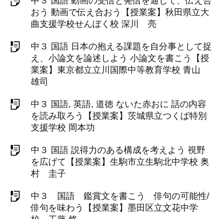
中３ 国語 動画の受信と発信を通して、伝え合
おう 動画で伝え合おう【授業案】秋田県立大
曲支援学校せんぼく校 深川 亮
中３ 国語 日本の抱える課題を自分事として捉
え、小論文を論述しよう 小論文を書こう【授
業案】東京都立立川国際中等教育学校 青山
雄司
中３ 国語, 英語, 道徳 ないた赤おに 話の内容
を読み取ろう【授業案】茨城県立つくば特別
支援学校 岡本功
中３ 国語 説得力のある構成を考えよう 視野
を広げて【授業案】生駒市立生駒北中学校 奥
村 圭子
中３ 国語 鑑賞文を書こう 俳句の可能性/
俳句を味わう【授業案】墨田区立文花中学