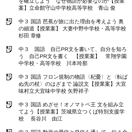
を確立しよう なぜ物語が必要なのか【授業
案】立命館守山中学校高等学校 青山 俊
中３ 国語 芭蕉が旅に出た理由を考えよう 奥
の細道【授業案】 大妻中野中学校・高等学校
杉田 章修
中３ 国語 自己PR文を書いて、自分を知ろ
う 自己PR文を書く 【授業案】 常翔学園
中学校・高等学校 川本玲那
中３ 国語 フロン規制の物語〈杞憂〉と〈転ば
ぬ先の杖〉のはざまで 論説文【授業案】大宜
味村立大宜味中学校 矢野祥子
中３ 国語 めざせ！オノマトペ王 文を組み立
てよう【授業案】茨城県立つくば特別支援学
校 長谷川 由江