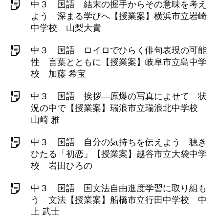
中３ 国語 結末の握手からその意味を考え
よう 深まる学びへ【授業案】横浜市立岩崎
中学校 山梨大貴
中３ 国語 ロイロでひらく俳句表現の可能
性 言葉とともに【授業案】岐阜市立島中学
校 加藤 希宝
中３ 国語 挨拶―原爆の写真によせて 状
況の中で【授業案】瑞浪市立瑞浪北中学校
山崎 雅
中３ 国語 自分の気持ちを伝えよう 聴き
ひたる「初恋」【授業案】越谷市立大袋中学
校 岩田ひろの
中３ 国語 国文法自由進度学習に取り組も
う 文法【授業案】船橋市立行田中学校 中
上 武士