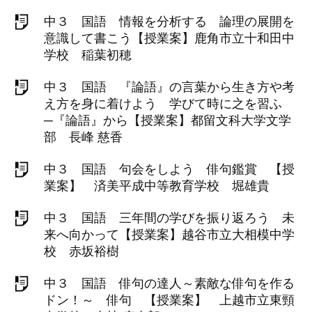
中３ 国語 情報を分析する 論理の展開を
意識して書こう【授業案】鹿角市立十和田中
学校 稲葉初穂
中３ 国語 『論語』の言葉から生き方や考
え方を身に着けよう 学びて時に之を習ふ
─『論語』から【授業案】都留文科大学文学
部 長峰 慈香
中３ 国語 句会をしよう 俳句鑑賞 【授
業案】 済美平成中等教育学校 堀雄貴
中３ 国語 三年間の学びを振り返ろう 未
来へ向かって【授業案】越谷市立大相模中学
校 赤坂裕樹
中３ 国語 俳句の達人～素敵な俳句を作る
ドン！～ 俳句 【授業案】 上越市立東頸