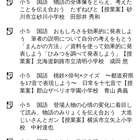
小５ 国語 物語の全体像をとらえ、考えた
ことを伝え合おう たずねびと【授業案】砂
川市立砂川小学校 田部井 秀和
小５ 国語 おもしろさを効果的に発表しよ
う 筆者の説明について自分の考えをもとう
「まんがの方法」／資料を使って効果的に発
表しよう「ひみつを調べて発表しよう」【授
業案】北海道釧路市立清明小学校 成田 悠
小５ 国語 桃鉄×俳句×クイズ 〜都道府県
を17音で表現しよう〜 日常を十七音で【授
業案】郡山ザベリオ学園小学校 青山 典義
小５ 国語 登場人物の心情の変化に着目し
て読み、物語のみりょくを伝え合おう 大造
じいさんとガン【授業案】横浜市立矢上小学
校 中村達也