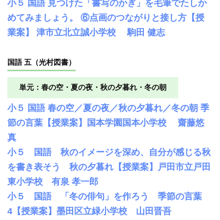
小５ 国語 見つけた「書写のかぎ」を毛筆でたしか
めてみましょう。 ⑥点画のつながりと接し方【授
業案】 津市立北立誠小学校 駒田 健志
国語 五（光村図書）
単元：春の空・夏の夜・秋の夕暮れ・冬の朝
小５ 国語 春の空／夏の夜／秋の夕暮れ／冬の朝 季
節の言葉【授業案】国本学園国本小学校 齋藤悠
真
小５ 国語 秋のイメージを深め、自分が感じる秋
を書き表そう 秋の夕暮れ【授業案】戸田市立戸田
東小学校 有泉 孝一郎
小５ 国語 「冬の俳句」を作ろう 季節の言葉
4【授業案】墨田区立緑小学校 山田晋吾