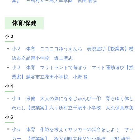
案】 三島村立三島大里学園 宮田 勝弘
体育/保健
小２
小２ 体育 ニコニコゆうえんち 表現遊び【授業案】横
浜市立品濃小学校 坂上聖志
小２ 体育 マットランドで遊ぼう マット運動遊び【授
業案】越谷市立花田小学校 小野 翼
小４
小４ 保健 大人の体になるじゅんびー① 育ちゆく体と
わたし【授業案】六ヶ所村立千歳平小学校 大久保真奈美
小６
小６ 体育 作戦を考えてサッカーの試合をしよう サッ
カー 【授業案】 秩父別町立秩父別小学校 北野 雄平