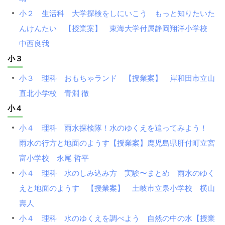
小２ 生活科 大学探検をしにいこう もっと知りたいた
んけんたい 【授業案】 東海大学付属静岡翔洋小学校
中西良我
小３
小３ 理科 おもちゃランド 【授業案】 岸和田市立山
直北小学校 青淵 徹
小４
小４ 理科 雨水探検隊！水のゆくえを追ってみよう！
雨水の行方と地面のようす【授業案】鹿児島県肝付町立宮
富小学校 永尾 哲平
小４ 理科 水のしみ込み方 実験〜まとめ 雨水のゆく
えと地面のようす 【授業案】 土岐市立泉小学校 横山
壽人
小４ 理科 水のゆくえを調べよう 自然の中の水【授業