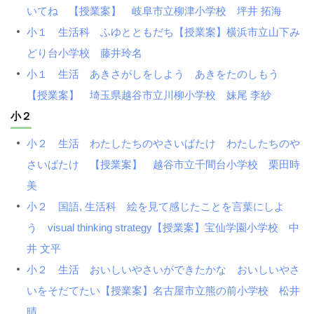
いてね 【授業案】 岐阜市立柳津小学校 坪井 拓海
小１ 生活科 ふゆとともだち【授業案】横浜市立山下み
どり台小学校 藤井玲名
小１ 生活 あきさがしをしよう あきをたのしもう
【授業案】 埼玉県越谷市立川柳小学校 妹尾 李紗
小２
小２ 生活 わたしたちのやさいばたけ わたしたちのや
さいばたけ 【授業案】 越谷市立千間台小学校 栗田時
美
小２ 国語, 生活科 絵を見て感じたことを言葉にしよ
う visual thinking strategy【授業案】宝仙学園小学校 中
井 文平
小２ 生活 おいしいやさいができたかな おいしいやさ
いをそだてたい【授業案】名古屋市立熊の前小学校 松井
晴