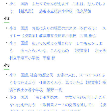
小１ 国語 ふたりでかんがえよう これは、なんでしょ
う 【授業案】 越谷市立桜井小学校 佐久間茜
小2
小２ 国語 お気に入りの場面のポスターを作ろう！ ス
イミー【授業案】岐阜市立長良東小学校 古澤 雅也
小２ 国語 あいての考えを引き出す しつもんをしよ
う あったらいいな こんなもの 【授業案】 六ヶ所
村立千歳平小学校 千葉 智
小3
小３ 国語, 社会/地歴公民 お家の人に、スーパーのくふ
うをつたえよう 仕事のくふう、見つけたよ【授業案】横
浜市保土ケ谷小学校 飯野 一樹
小３ 国語 「モチモチの木」 本文から想ぞうしたこと
をつたえ合おう ～教科書ノートの交流を通して～ 【授