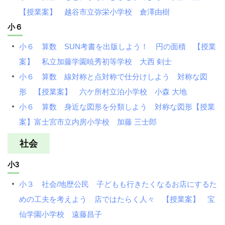
【授業案】 越谷市立弥栄小学校 倉澤由樹
小６
小６ 算数 SUN考書を出版しよう！ 円の面積 【授業
案】 私立加藤学園暁秀初等学校 大西 剣士
小６ 算数 線対称と点対称で仕分けしよう 対称な図
形 【授業案】 六ケ所村立泊小学校 小森 大地
小６ 算数 身近な図形を分類しよう 対称な図形【授業
案】富士宮市立内房小学校 加藤 三士郎
社会
小3
小３ 社会/地歴公民 子どもも行きたくなるお店にするた
めの工夫を考えよう 店ではたらく人々 【授業案】 宝
仙学園小学校 遠藤昌子