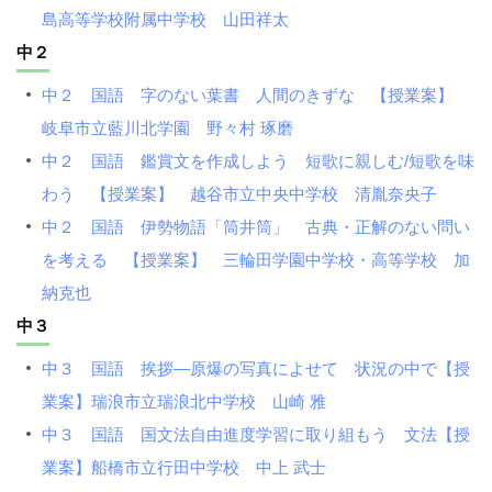
島高等学校附属中学校 山田祥太
中２
中２ 国語 字のない葉書 人間のきずな 【授業案】
岐阜市立藍川北学園 野々村 琢磨
中２ 国語 鑑賞文を作成しよう 短歌に親しむ/短歌を味
わう 【授業案】 越谷市立中央中学校 清胤奈央子
中２ 国語 伊勢物語「筒井筒」 古典・正解のない問い
を考える 【授業案】 三輪田学園中学校・高等学校 加
納克也
中３
中３ 国語 挨拶―原爆の写真によせて 状況の中で【授
業案】瑞浪市立瑞浪北中学校 山崎 雅
中３ 国語 国文法自由進度学習に取り組もう 文法【授
業案】船橋市立行田中学校 中上 武士