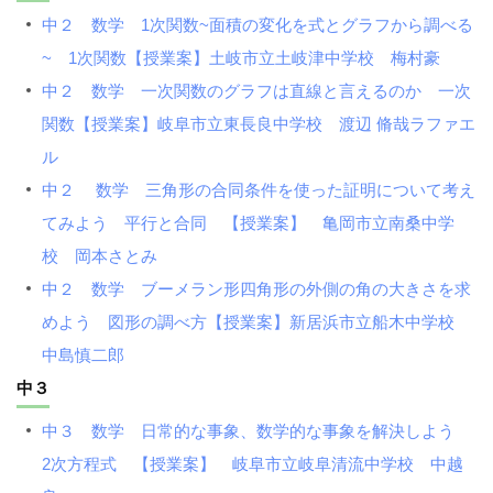
中２ 数学 1次関数~面積の変化を式とグラフから調べる
~ 1次関数【授業案】土岐市立土岐津中学校 梅村豪
中２ 数学 一次関数のグラフは直線と言えるのか 一次
関数【授業案】岐阜市立東長良中学校 渡辺 脩哉ラファエ
ル
中２ 数学 三角形の合同条件を使った証明について考え
てみよう 平行と合同 【授業案】 亀岡市立南桑中学
校 岡本さとみ
中２ 数学 ブーメラン形四角形の外側の角の大きさを求
めよう 図形の調べ方【授業案】新居浜市立船木中学校
中島慎二郎
中３
中３ 数学 日常的な事象、数学的な事象を解決しよう
2次方程式 【授業案】 岐阜市立岐阜清流中学校 中越