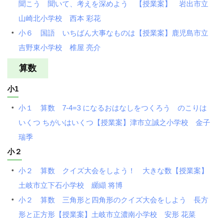
聞こう 聞いて、考えを深めよう 【授業案】 岩出市立
山崎北小学校 西本 彩花
小６ 国語 いちばん大事なものは【授業案】鹿児島市立
吉野東小学校 椎屋 亮介
算数
小1
小１ 算数 7-4=3 になるおはなしをつくろう のこりは
いくつ ちがいはいくつ【授業案】津市立誠之小学校 金子
瑞季
小２
小２ 算数 クイズ大会をしよう！ 大きな数【授業案】
土岐市立下石小学校 纐纈 将博
小２ 算数 三角形と四角形のクイズ大会をしよう 長方
形と正方形【授業案】土岐市立濃南小学校 安形 花菜