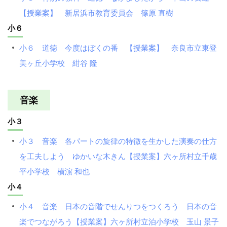
【授業案】 新居浜市教育委員会 篠原 直樹
小６
小６ 道徳 今度はぼくの番 【授業案】 奈良市立東登
美ヶ丘小学校 紺谷 隆
音楽
小３
小３ 音楽 各パートの旋律の特徴を生かした演奏の仕方
を工夫しよう ゆかいな木きん【授業案】六ヶ所村立千歳
平小学校 横濵 和也
小４
小４ 音楽 日本の音階でせんりつをつくろう 日本の音
楽でつながろう【授業案】六ヶ所村立泊小学校 玉山 景子