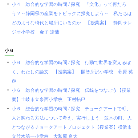
小４ 総合的な学習の時間 / 探究 「文化」って何だろ
う？～静岡県の産業をトピックに探究しよう～ 私たちは
どのような時代と場所にいるのか 【授業案】 静岡サレ
ジオ小学校 金子 達哉
小６
小６ 総合的な学習の時間 / 探究 行動で世界を変えるぼ
く、わたしの論文 【授業案】 開智所沢小学校 萩原 英
輝
小６ 総合的な学習の時間 / 探究 伝統をつなごう【授業
案】土岐市立泉西小学校 正村拓巳
小６ 総合的な学習の時間 / 探究 チョークアートで町、
人と関わる方法について考え、実行しよう 並木の町、人
とつながるチョークアートプロジェクト【授業案】横浜市
立並木第一小学校 大和屋 良太