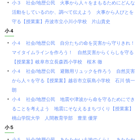
小３ 社会/地歴公民 火事から人々をまもるためにどんな
活動をしているのか、調べて伝えよう 火事から人びとを
守る【授業案】丹波市立小川小学校 片山貴史
小４
小４ 社会/地歴公民 自分たちの命を災害から守りきれ！
マイタイムラインを作ろう！ 自然災害からくらしを守る
【授業案】岐阜市立長森西小学校 桜木 徹
小４ 社会/地歴公民 避難用リュックを作ろう 自然災害
から人々を守る【授業案】越谷市立荻島小学校 石川 慎一
朗
小４ 社会/地歴公民 地震や津波から命を守るためにでき
ることを考えよう 地震にそなえるまちづくり【授業案】
桃山学院大学 人間教育学部 豊里 優芽
小５
小５ 社会/地歴公民 あたたかい土地のくらし あたたか