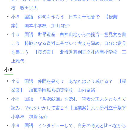
校 牧田宗大
小５ 国語 俳句を作ろう 日常を十七音で 【授業
案】 国本小学校 加山 祐介
小５ 国語 世界遺産 白神山地からの提言ー意見文を書
こう 根拠となる資料に基づいて考えを深め、自分の意見
を書こう 【授業案】 北海道幕別町立札内南小学校 三
上雅代
小６
小６ 国語 仲間を探そう あなたはどう感じる？ 【授
業案】 加藤学園暁秀初等学校 山内奈緒
小６ 国語 『鳥獣戯画』を読む 筆者の工夫をとらえて
読み、それをいかして書こう【授業案】六ヶ所村立千歳平
小学校 加賀 祐介
小６ 国語 インタビューして、自分の考えと比べながら