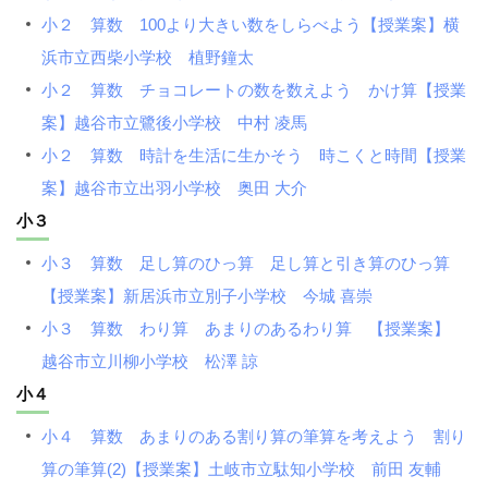
小２ 算数 100より大きい数をしらべよう【授業案】横
浜市立西柴小学校 植野鐘太
小２ 算数 チョコレートの数を数えよう かけ算【授業
案】越谷市立鷺後小学校 中村 凌馬
小２ 算数 時計を生活に生かそう 時こくと時間【授業
案】越谷市立出羽小学校 奥田 大介
小３
小３ 算数 足し算のひっ算 足し算と引き算のひっ算
【授業案】新居浜市立別子小学校 今城 喜崇
小３ 算数 わり算 あまりのあるわり算 【授業案】
越谷市立川柳小学校 松澤 諒
小４
小４ 算数 あまりのある割り算の筆算を考えよう 割り
算の筆算(2)【授業案】土岐市立駄知小学校 前田 友輔