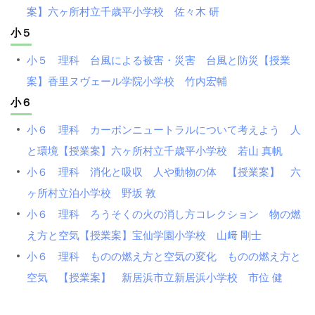
案】六ヶ所村立千歳平小学校 佐々木 研
小５
小５ 理科 台風による被害・災害 台風と防災【授業
案】香里ヌヴェール学院小学校 竹内宏輔
小６
小６ 理科 カーボンニュートラルについて考えよう 人
と環境【授業案】六ヶ所村立千歳平小学校 若山 真帆
小６ 理科 消化と吸収 人や動物の体 【授業案】 六
ヶ所村立泊小学校 野坂 敦
小６ 理科 ろうそくの火の消し方コレクション 物の燃
え方と空気【授業案】宝仙学園小学校 山﨑 剛士
小６ 理科 ものの燃え方と空気の変化 ものの燃え方と
空気 【授業案】 新居浜市立新居浜小学校 市位 健