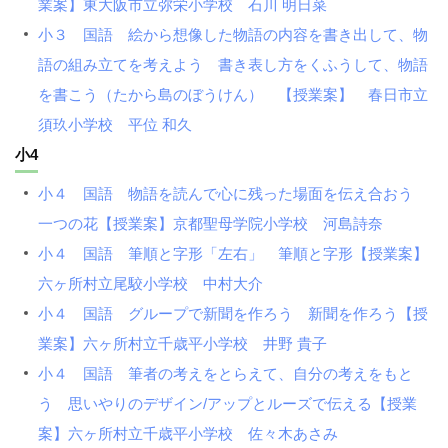
業案】東大阪市立弥栄小学校 石川 明日菜
小３ 国語 絵から想像した物語の内容を書き出して、物
語の組み立てを考えよう 書き表し方をくふうして、物語
を書こう（たから島のぼうけん） 【授業案】 春日市立
須玖小学校 平位 和久
小4
小４ 国語 物語を読んで心に残った場面を伝え合おう
一つの花【授業案】京都聖母学院小学校 河島詩奈
小４ 国語 筆順と字形「左右」 筆順と字形【授業案】
六ヶ所村立尾駮小学校 中村大介
小４ 国語 グループで新聞を作ろう 新聞を作ろう【授
業案】六ヶ所村立千歳平小学校 井野 貴子
小４ 国語 筆者の考えをとらえて、自分の考えをもと
う 思いやりのデザイン/アップとルーズで伝える【授業
案】六ヶ所村立千歳平小学校 佐々木あさみ