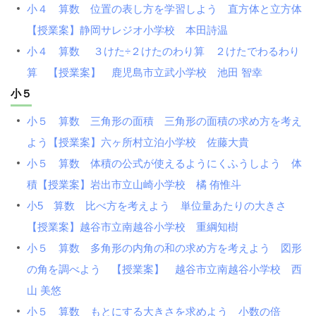
小４ 算数 位置の表し方を学習しよう 直方体と立方体
【授業案】静岡サレジオ小学校 本田詩温
小４ 算数 ３けた÷２けたのわり算 ２けたでわるわり
算 【授業案】 鹿児島市立武小学校 池田 智幸
小５
小５ 算数 三角形の面積 三角形の面積の求め方を考え
よう【授業案】六ヶ所村立泊小学校 佐藤大貴
小５ 算数 体積の公式が使えるようにくふうしよう 体
積【授業案】岩出市立山崎小学校 橘 侑惟斗
小5 算数 比べ方を考えよう 単位量あたりの大きさ
【授業案】越谷市立南越谷小学校 重綱知樹
小５ 算数 多角形の内角の和の求め方を考えよう 図形
の角を調べよう 【授業案】 越谷市立南越谷小学校 西
山 美悠
小５ 算数 もとにする大きさを求めよう 小数の倍