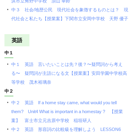
浜市立角野中学校 須山 華鈴
中３ 社会/地歴公民 現代社会を象徴するものとは？ 現
代社会と私たち【授業案】下関市立安岡中学校 天野 優子
英語
中１
中１ 英語 言いたいことは先？後？〜疑問詞から考え
る〜 疑問詞が主語になる文【授業案】安田学園中学校高
等学校 茂木裕璃奈
中２
中２ 英語 If a home stay came, what would you tell
them? Unit4 What is important in a homestay ? 【授業
案】 富士市立元吉原中学校 稲垣研人
中２ 英語 形容詞の比較級を理解しよう LESSON6