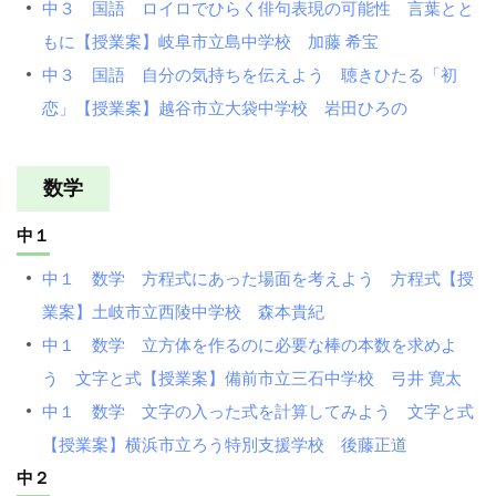
中３ 国語 ロイロでひらく俳句表現の可能性 言葉とと
もに【授業案】岐阜市立島中学校 加藤 希宝
中３ 国語 自分の気持ちを伝えよう 聴きひたる「初
恋」【授業案】越谷市立大袋中学校 岩田ひろの
数学
中１
中１ 数学 方程式にあった場面を考えよう 方程式【授
業案】土岐市立西陵中学校 森本貴紀
中１ 数学 立方体を作るのに必要な棒の本数を求めよ
う 文字と式【授業案】備前市立三石中学校 弓井 寛太
中１ 数学 文字の入った式を計算してみよう 文字と式
【授業案】横浜市立ろう特別支援学校 後藤正道
中２