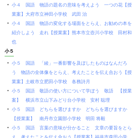
小４ 国語 物語の題名の意味を考えよう 一つの花【授
業案】大府市立神田小学校 武田 治
小４ 国語 物語の変化する場面をとらえ、お勧めの本を
紹介しよう 走れ【授業案】熊本市立壺川小学校 田村和
也
小５
小５ 国語 「綾」一番影響を及ぼしたものはなんだろ
う 物語の全体像をとらえ、考えたことを伝え合おう【授
業案】土岐市立肥田小学校 各務詩月
小５ 国語 敬語の使い方について学ぼう 敬語 【授業
案】 横浜市立山下みどり台小学校 安村 聡理
小５ 国語 どちらを選びますか どちらを選びますか
【授業案】 南丹市立園部小学校 明田 将毅
小５ 国語 言葉の意味が分かること 文章の要旨をとら
え、考えたことを伝え合おう【授業案】福井市森田小学