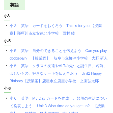
英語
小3
小３ 英語 カードをおくろう This is for you.【授業
案】那珂川市立安徳北小学校 西村 綾
小５
小５ 英語 自分のできることを伝えよう Can you play
dodgeball? 【授業案】 岐阜市立柳津小学校 大野 研人
小５ 英語 クラスの友達やALTの先生と誕生日、名前、
ほしいもの、好きなケーキを伝え合おう Unit2 Happy
Birthday【授業案】鹿屋市立鹿屋小学校 上園弘太郎
小６
小６ 英語 My Day カードを作成し、普段の生活につい
て発表しよう Unit 3 What time do you get up? 【授業