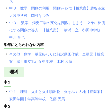
良
中３ 数学 関数の利用 関数y=ax^2【授業案】越谷市立
大袋中学校 岡村なつみ
中３ 数学 煙突工場の変化を関数にしよう ２乗に比例
にする関数の導入 【授業案】 横浜市立 都田中学校
中川 竜也
学年にとらわれない内容
その他 数学 単元終わりに解説動画作成 全単元【授業
案】寒川町立旭が丘中学校 木村 和博
理科
中１
中１ 理科 火山と火山噴出物 火をふく大地【授業案】
安田学園中学高等学校 佐藤 天馬
中２