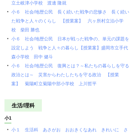
立土岐津小学校 渡邊 隆就
小６ 社会/地歴公民 長く続いた戦争の悲惨さ 長く続い
た戦争と人々のくらし 【授業案】 六ヶ所村立泊小学
校 柴田 勝也
小６ 社会/地歴公民 日本が戦った戦争の、単元の課題を
設定しよう 戦争と人々の暮らし【授業案】盛岡市立手代
森小学校 田中 健斗
小６ 社会/地歴公民 復興とは？～私たちの暮らしを守る
政治とは～ 災害からわたしたちを守る政治 【授業
案】 菊陽町立菊陽中部小学校 上川哲平
生活/理科
小1
小１ 生活科 あさがお おおきくなあれ きれいに さ