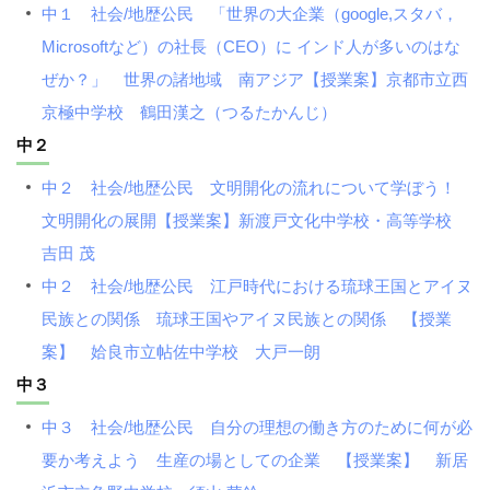
中１ 社会/地歴公民 「世界の大企業（google,スタバ，
Microsoftなど）の社長（CEO）に インド人が多いのはな
ぜか？」 世界の諸地域 南アジア【授業案】京都市立西
京極中学校 鶴田漢之（つるたかんじ）
中２
中２ 社会/地歴公民 文明開化の流れについて学ぼう！
文明開化の展開【授業案】新渡戸文化中学校・高等学校
吉田 茂
中２ 社会/地歴公民 江戸時代における琉球王国とアイヌ
民族との関係 琉球王国やアイヌ民族との関係 【授業
案】 姶良市立帖佐中学校 大戸一朗
中３
中３ 社会/地歴公民 自分の理想の働き方のために何が必
要か考えよう 生産の場としての企業 【授業案】 新居