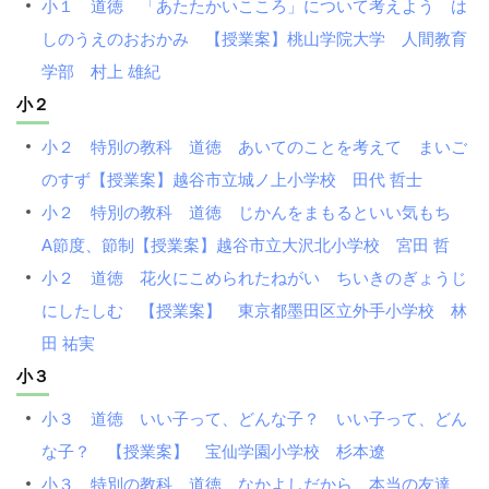
小１ 道徳 「あたたかいこころ」について考えよう は
しのうえのおおかみ 【授業案】桃山学院大学 人間教育
学部 村上 雄紀
小２
小２ 特別の教科 道徳 あいてのことを考えて まいご
のすず【授業案】越谷市立城ノ上小学校 田代 哲士
小２ 特別の教科 道徳 じかんをまもるといい気もち
A節度、節制【授業案】越谷市立大沢北小学校 宮田 哲
小２ 道徳 花火にこめられたねがい ちいきのぎょうじ
にしたしむ 【授業案】 東京都墨田区立外手小学校 林
田 祐実
小３
小３ 道徳 いい子って、どんな子？ いい子って、どん
な子？ 【授業案】 宝仙学園小学校 杉本遼
小３ 特別の教科 道徳 なかよしだから 本当の友達