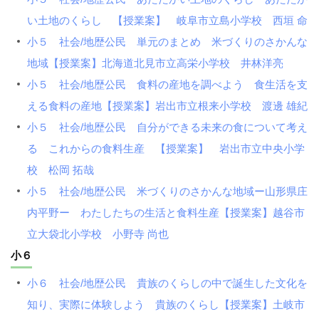
い土地のくらし 【授業案】 岐阜市立島小学校 西垣 命
小５ 社会/地歴公民 単元のまとめ 米づくりのさかんな
地域【授業案】北海道北見市立高栄小学校 井林洋亮
小５ 社会/地歴公民 食料の産地を調べよう 食生活を支
える食料の産地【授業案】岩出市立根来小学校 渡邊 雄紀
小５ 社会/地歴公民 自分ができる未来の食について考え
る これからの食料生産 【授業案】 岩出市立中央小学
校 松岡 拓哉
小５ 社会/地歴公民 米づくりのさかんな地域ー山形県庄
内平野ー わたしたちの生活と食料生産【授業案】越谷市
立大袋北小学校 小野寺 尚也
小６
小６ 社会/地歴公民 貴族のくらしの中で誕生した文化を
知り、実際に体験しよう 貴族のくらし【授業案】土岐市