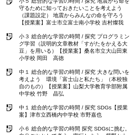
小５ 総合的な学習の時間 / 探究 地震から命を
守るために知っておきたいことを考えよう
（課題設定） 地震からみんなの命を守ろう
【授業案】富士市立富士南小学校 吉村燦我
小３ 総合的な学習の時間 / 探究 プログラミン
グ学習（説明的文章教材「すがたをかえる大
豆」を用いる）【授業案】桑名市立大山田東
小学校 岡田 高徳
中１ 総合的な学習の時間 / 探究 大きな問いを
考えよう 環境「富士山と私たち」（本校独
自のもの）【授業案】山梨大学教育学部附属
中学校 竹野 晶弘
中１ 総合的な学習の時間 / 探究 SDGs【授業
案】津市立西橋内中学校 市野嘉也
小６ 総合的な学習の時間 探究 SDGsに挑む。