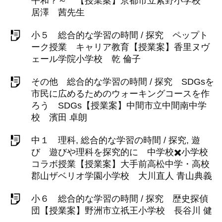
平和？～ 【授業案】京都市立紫野小学校
居澤 茜先生
小５ 総合的な学習の時間 / 探究 ペップト
ーク授業 キャリア教育【授業案】香里ヌヴ
ェール学院小学校 乾 倫子
その他 総合的な学習の時間 / 探究 SDGsを
市民に広めるためのウォーキングコースを作
ろう SDGs【授業案】中間市立中間南中学
校 濱田 卓朗
中１ 理科, 総合的な学習の時間 / 探究, 遊
び 遊びや理科を探究的に 中学校✖️小学校
コラボ授業【授業案】大手前高松中学・高校
郡山ザベリオ学園小学校 大川直人 青山典義
小６ 総合的な学習の時間 / 探究 歴史探偵
団【授業案】野洲市立祇王小学校 長谷川 健