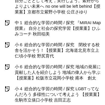
自分ごととして考え，実行しよう。紫野から
よりよい未来へ no one will be left behind【授
業案】京都市立紫野小学校 公庄さゆり
中１ 総合的な学習の時間 / 探究 『MIRAI Map
授業』 自分と社会の探究学習【授業案】ひふ
みコーチ 秋田稲美
小６ 総合的な学習の時間 / 探究 閉校する校
舎を活かそう！【授業案】北海道北見市立上
仁頃小学校 野尻育代
小６ 総合的な学習の時間 / 探究 地域の発展に
貢献した人を紹介しよう 地域の偉人から学ぶ
【授業案】松阪市立花岡小学校 甫本 創太
小４ 総合的な学習の時間 / 探究 LGBTってな
んだろう 多様性について考えよう 【授業案】
生駒市立俵口小学校 吉田正志