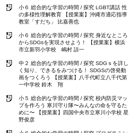
小６ 総合的な学習の時間 / 探究 LGBT講話 性
の多様性理解教育 【授業案】沖縄市適応指導
教室「すだち」 比嘉善也
小６ 総合的な学習の時間 / 探究 身近なところ
からSDGsを実現させよう！ 【授業案】横浜
市立新羽小学校 嶋村 諒一
中２ 総合的な学習の時間 / 探究 SDGｓを詳し
く知り、できるをみつける！ SDGSの啓発動
画をつくろう 【授業案】八千代町立八千代第
一中学校 鈴木 翔
小５ 総合的な学習の時間 / 探究 校内防災マッ
プを作ろう 寒川守り隊〜みんなの命を守るた
めに〜 【授業案】四国中央市立寒川小学校 星
野俊彦