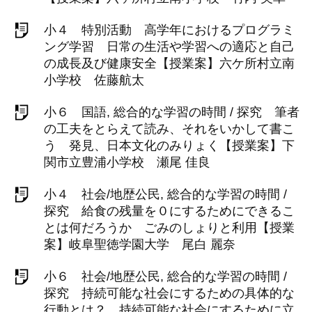
小４ 特別活動 高学年におけるプログラミ
ング学習 日常の生活や学習への適応と自己
の成長及び健康安全【授業案】六ケ所村立南
小学校 佐藤航太
小６ 国語, 総合的な学習の時間 / 探究 筆者
の工夫をとらえて読み、それをいかして書こ
う 発見、日本文化のみりょく【授業案】下
関市立豊浦小学校 瀬尾 佳良
小４ 社会/地歴公民, 総合的な学習の時間 /
探究 給食の残量を０にするためにできるこ
とは何だろうか ごみのしょりと利用【授業
案】岐阜聖徳学園大学 尾白 麗奈
小６ 社会/地歴公民, 総合的な学習の時間 /
探究 持続可能な社会にするための具体的な
行動とは？ 持続可能な社会にするために立