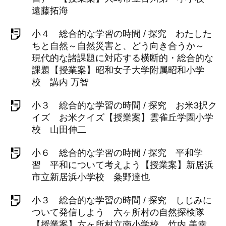
遠藤拓海
小４ 総合的な学習の時間 / 探究 わたした
ちと自然～自然災害と、どう向き合うか～
現代的な諸課題に対応する横断的・総合的な
課題【授業案】昭和女子大学附属昭和小学
校 講内 万智
小３ 総合的な学習の時間 / 探究 お米3択ク
イズ お米クイズ【授業案】雲雀丘学園小学
校 山田伸二
小６ 総合的な学習の時間 / 探究 平和学
習 平和について考えよう【授業案】新居浜
市立新居浜小学校 粂野達也
小３ 総合的な学習の時間 / 探究 しじみに
ついて発信しよう 六ヶ所村の自然探検隊
【授業案】六ヶ所村立南小学校 竹内 美幸