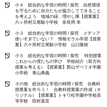
小４ 総合的な学習の時間 / 探究 自然環境
を守るために自分たちが協力してできること
を考えよう 地域の緑、増やし隊【授業案】
六ヶ所村立尾駮小学校 奈良岡 幸
小３ 総合的な学習の時間 / 探究 メディア
使いすぎていない？ 情報モラル学習【授業
案】六ケ所村立尾駮小学校 山口隆徳
小５ 総合的な学習の時間 / 探究 特別授業
これからの僕たちの学び 学校紹介（双方向
授業を考える）【授業案】郡山ザベリオ学園
小学校 青山典義
その他 総合的な学習の時間 / 探究 合教科
授業案を作ろう！ 合教科授業案の作成（オ
リジナル）【授業案】トキワ松学園中学校高
等学校 田村直宏