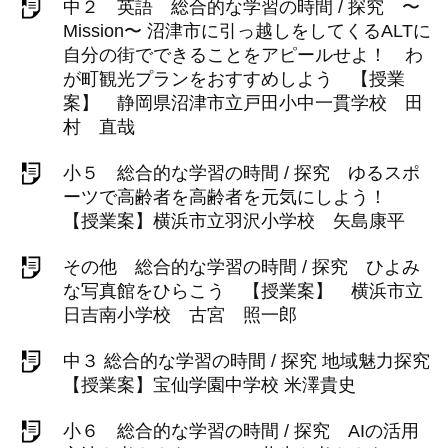
中２ 英語 総合的な学習の時間 / 探究 〜
Mission〜 沼津市に引っ越しをしてくるALTに
自分の街でできることをアピールせよ！ わ
が町観光プランをおすすめしよう 【授業
案】 静岡県沼津市立戸田小中一貫学校 田
村 直哉
小５ 総合的な学習の時間 / 探究 ゆるスポ
ーツで高齢者を高齢者を元気にしよう！
【授業案】横浜市立羽沢小学校 矢島康平
その他 総合的な学習の時間 / 探究 ひよみ
な写真館をひらこう 【授業案】 横浜市立
日吉南小学校 古宮 照一郎
中３ 総合的な学習の時間 / 探究 地域魅力探究
【授業案】宝仙学園中学校 米澤貴史
小６ 総合的な学習の時間 / 探究 AIの活用