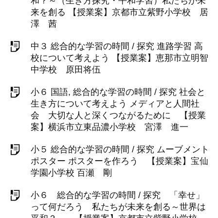
和？～（生き方探究・平和学習）私たちが未
来を創る 【授業案】京都市立紫野小学校 居
澤 茜
中３ 総合的な学習の時間 / 探究 進路学習 高
校について考えよう 【授業案】恵那市立明智
中学校 原田将伍
小６ 国語, 総合的な学習の時間 / 探究 社会と
生き方について考えよう メディアと人間社
会 大切な人と深くつながるために 【授業
案】横浜市立東品濃小学校 宮澤 進一
小５ 総合的な学習の時間 / 探究 ムーブメント
ポスター ポスターを作ろう 【授業案】宝仙
学園小学校 百瀬 剛
小６ 総合的な学習の時間 / 探究 「幸せ」
って何だろう 私たちが未来を創る～世界は