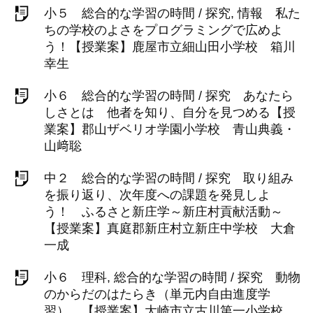
小５ 総合的な学習の時間 / 探究, 情報 私た
ちの学校のよさをプログラミングで広めよ
う！【授業案】鹿屋市立細山田小学校 箱川
幸生
小６ 総合的な学習の時間 / 探究 あなたら
しさとは 他者を知り、自分を見つめる【授
業案】郡山ザベリオ学園小学校 青山典義・
山﨑聡
中２ 総合的な学習の時間 / 探究 取り組み
を振り返り、次年度への課題を発見しよ
う！ ふるさと新庄学～新庄村貢献活動～
【授業案】真庭郡新庄村立新庄中学校 大倉
一成
小６ 理科, 総合的な学習の時間 / 探究 動物
のからだのはたらき（単元内自由進度学
習） 【授業案】大崎市立古川第一小学校