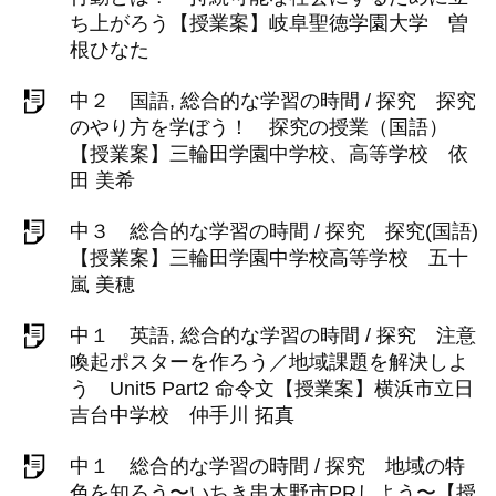
ち上がろう【授業案】岐阜聖徳学園大学 曽
根ひなた
中２ 国語, 総合的な学習の時間 / 探究 探究
のやり方を学ぼう！ 探究の授業（国語）
【授業案】三輪田学園中学校、高等学校 依
田 美希
中３ 総合的な学習の時間 / 探究 探究(国語)
【授業案】三輪田学園中学校高等学校 五十
嵐 美穂
中１ 英語, 総合的な学習の時間 / 探究 注意
喚起ポスターを作ろう／地域課題を解決しよ
う Unit5 Part2 命令文【授業案】横浜市立日
吉台中学校 仲手川 拓真
中１ 総合的な学習の時間 / 探究 地域の特
色を知ろう〜いちき串木野市PRしよう〜【授