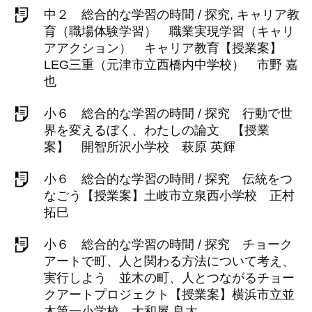
中２ 総合的な学習の時間 / 探究, キャリア教
育（職場体験学習） 職業実現学習（キャリ
アアクション） キャリア教育【授業案】
LEG三重（元津市立西橋内中学校） 市野 嘉
也
小６ 総合的な学習の時間 / 探究 行動で世
界を変えるぼく、わたしの論文 【授業
案】 開智所沢小学校 萩原 英輝
小６ 総合的な学習の時間 / 探究 伝統をつ
なごう【授業案】土岐市立泉西小学校 正村
拓巳
小６ 総合的な学習の時間 / 探究 チョーク
アートで町、人と関わる方法について考え、
実行しよう 並木の町、人とつながるチョー
クアートプロジェクト【授業案】横浜市立並
木第一小学校 大和屋 良太